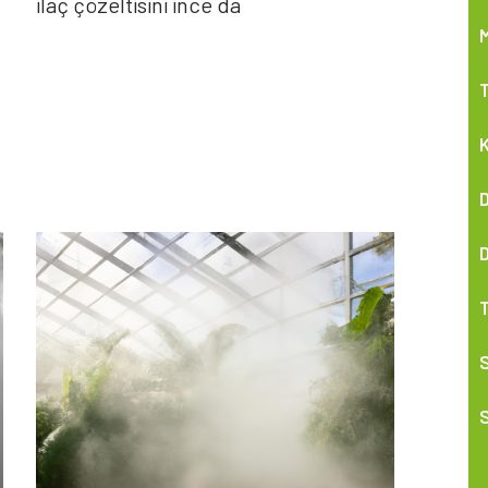
ilaç çözeltisini ince da
M
T
K
S