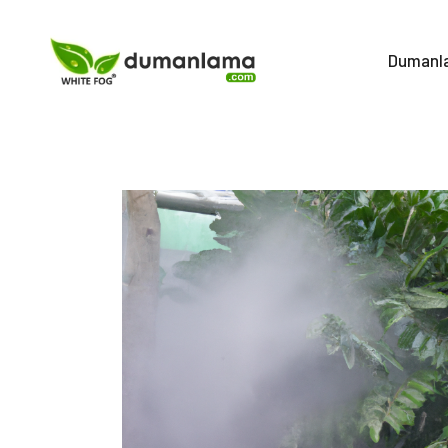
İçeriğe
atla
Dumanl