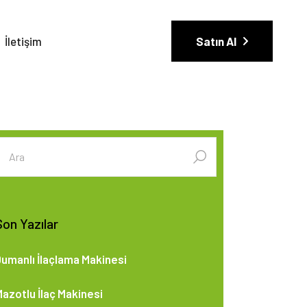
İletişim
Satın Al
şunun
çin
ra:
Son Yazılar
umanlı İlaçlama Makinesi
azotlu İlaç Makinesi