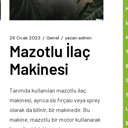
İ
K
26 Ocak 2023
Genel
yazarı
admin
Mazotlu İlaç
T
Makinesi
B
Tarımda kullanılan mazotlu ilaç
S
makinesi, ayrıca sis fırçası veya sprey
U
olarak da bilinir, bir makinedir. Bu
makine, mazotlu bir motor kullanarak
B