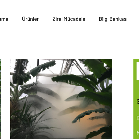
ama
Ürünler
Zirai Mücadele
Bilgi Bankası
i
a
D
M